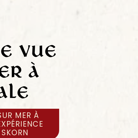
se vue
er à
ale
SUR MER À
EXPÉRIENCE
Y SKORN