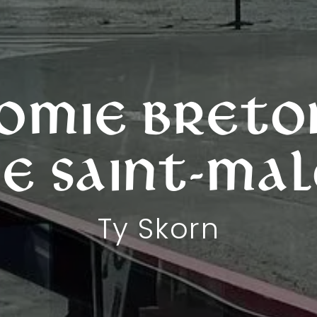
omie breto
e Saint-Ma
Ty Skorn