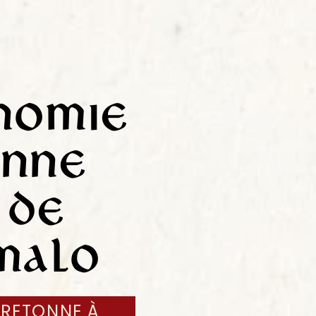
nomie
onne
 de
-Malo
RETONNE À