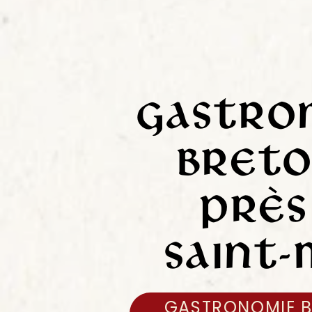
Gastro
bret
près
Saint
GASTRONOMIE B