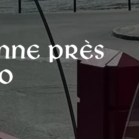
nne près
lo